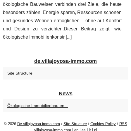
ökologische Bauweisen verbinden drei Ziele, die heute
besonders zählen: Energie sparen, Ressourcen schonen
und gesundes Wohnen ermöglichen – ohne auf Komfort
und Design zu verzichten.Dieser Beitrag zeigt, wie
ökologische Immobilienkonstr [
...
]
de.villajoyosa-immo.com
Site Structure
News
Ökologische Immobilienbauten...
© 2026
De.villajoyosa-immo.com
/
Site Structure
/
Cookies Policy
/
RSS
villajoyosa-immo.com
|
en
|
es
|
it
|
nl